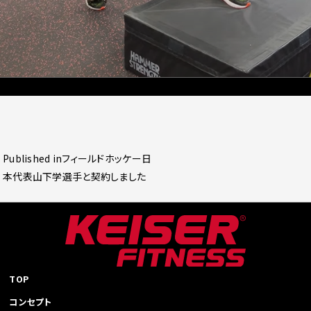
Posted
Full
2025年1月21日
537 × 878
on
size
投
Published in
フィールドホッケー日
稿
本代表山下学選手と契約しました
ナ
ビ
ゲ
ー
シ
ョ
TOP
ン
コンセプト