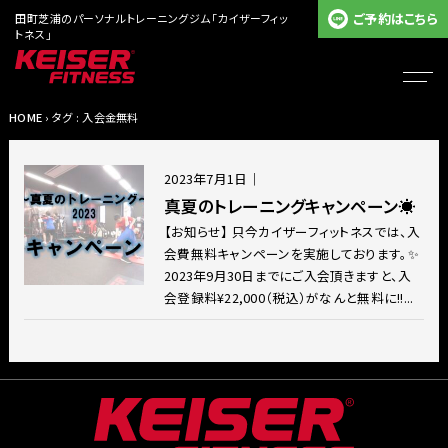
ご予約はこちら
田町芝浦のパーソナルトレーニングジム「カイザーフィッ
トネス」
HOME
› タグ : 入会金無料
2023年7月1日
｜
真夏のトレーニングキャンペーン☀️
【お知らせ】 只今カイザーフィットネスでは、入
会費無料キャンペーンを実施しております。✨
2023年9月30日までにご入会頂きますと、入
会登録料¥22,000（税込）がなんと無料に!!...