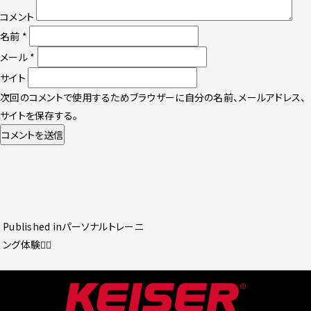
コメント
名前
*
メール
*
サイト
次回のコメントで使用するためブラウザーに自分の名前、メールアドレス、
サイトを保存する。
投
Published in
パーソナルトレーニ
稿
ング体験🤸‍♂️
ナ
ビ
ゲ