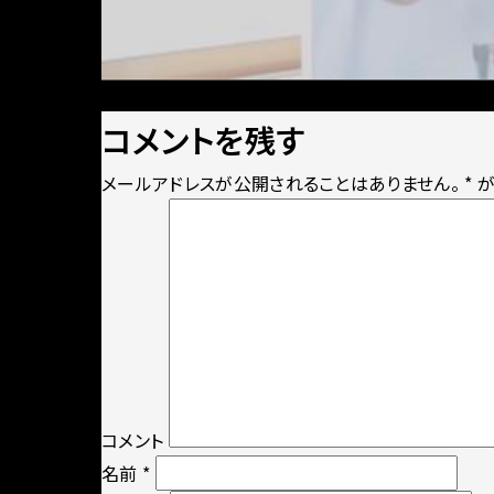
Posted
Full
2024年2月7日
2142 × 1427
on
size
コメントを残す
メールアドレスが公開されることはありません。
*
が
コメント
名前
*