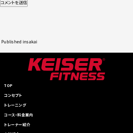
投
Published in
sakai
稿
ナ
ビ
ゲ
ー
シ
TOP
ョ
コンセプト
ン
トレーニング
コース・料金案内
トレーナー紹介