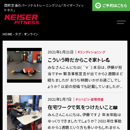
ご予約はこちら
田町芝浦のパーソナルトレーニングジム「カイザーフィッ
トネス」
HOME
› タグ : オンライン
2021年1月21日
｜
コンディショニング
こういう時だからこそ家トレ💪
みなさんこんにちは( ´∀｀) 本日は、伊藤が担
当です✏️ 緊急事態宣言が出てから２週間ほど
経ちましたが おうち時間いかがお過ごしでし
ょうか？ 以前の投稿でも記載していましたが...
2021年1月7日
｜
リハビリ・姿勢改善
在宅ワークで気をつけたいこと📖
みんさんこんにちは。伊藤です♪ 年末年始は
ゆっくりできましたでしょうか？ 2021年仕事始
めから１週間という方も多いかもしれません