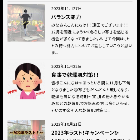
2023年11月27日
｜
バランス能力
みなさんこんにちは！！ 遠田でございます！！
12月を間近にようやく冬らしい寒さを感じる
機会が多くなってきました。♨️ さて今回は、ヒ
トの持つ能力についてお話ししていこうと思い
ま...
2023年11月22日
｜
食事で乾燥肌対策！！
皆様こんにちは✨あっという間に11月も下旬
となりました😅寒さもだんだんと厳しくなり、
乾燥も気になる時期…🤦‍♀️ 肌の粉ふきやかゆ
みなどの乾燥肌でお悩みの方は多くいらっし
ゃいます😫そんな乾燥肌対策は...
2023年10月21日
｜
2023年ラスト！キャンペーン✨