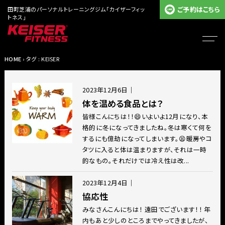
ご予約はこちら
田町芝浦のパーソナルトレーニングジム「カイザーフィッ
トネス」
HOME
› タグ : KEISER
2023年12月6日
｜
体を温める食品とは？
皆様こんにちは！！😄いよいよ12月になり、本
格的に冬になってきましたね。冬は寒くて何を
するにも億劫になってしまいます。😫暖房やコ
タツに入ると体は温まりますが、それは一時
的なもの。それだけでは冷え性は改...
2023年12月4日
｜
協応性
みなさんこんにちは！ 遠田でございます！！ 年
内もあと少しのところまでやってきましたが、