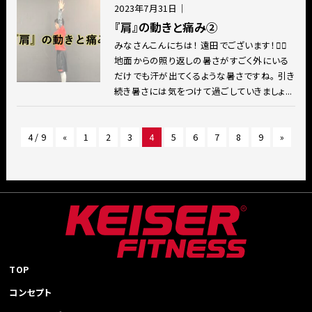
2023年7月31日
｜
『肩』の動きと痛み②
みなさんこんにちは！ 遠田でございます！🙋‍♂️
地面からの照り返しの暑さがすごく外にいる
だけでも汗が出てくるような暑さですね。 引き
続き暑さには気をつけて過ごしていきましょ...
4 / 9
«
1
2
3
4
5
6
7
8
9
»
TOP
コンセプト